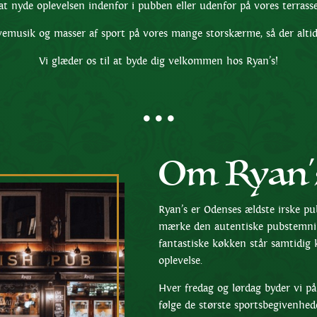
t nyde oplevelsen indenfor i pubben eller udenfor på vores terra
vemusik og masser af sport på vores mange storskærme, så der alti
Vi glæder os til at byde dig velkommen hos Ryan’s!
Om Ryan's
Ryan’s er Odenses ældste irske p
mærke den autentiske pubstemning
fantastiske køkken står samtidig k
oplevelse.
Hver fredag og lørdag byder vi p
følge de største sportsbegivenhe