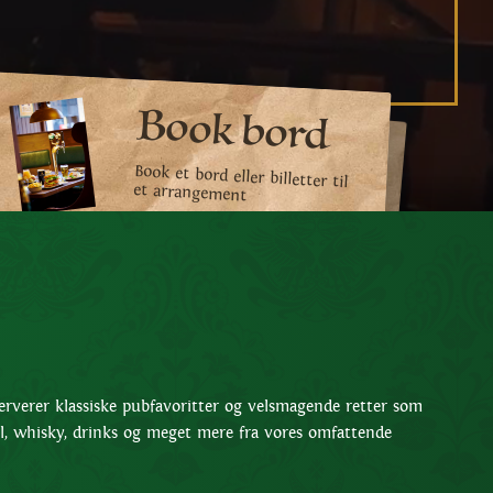
Book bord
Book et bord eller billetter til
et arrangement
serverer klassiske pubfavoritter og velsmagende retter som
e øl, whisky, drinks og meget mere fra vores omfattende