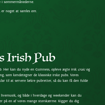
sse i sommermånederne.
d er noget at samles om.
 Irish Pub
ub. Her kan du nyde en Guinness, opleve ægte irsk
craic
og
, som kendetegner de klassiske irske pubs. Vores
lar til at servere lækre pubretter, så du kan få den fulde
å livemusik, og både i hverdage og weekender kan du
der på en af vores mange storskærme. Kigger du dig